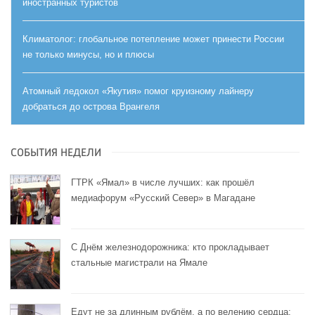
иностранных туристов
Климатолог: глобальное потепление может принести России
не только минусы, но и плюсы
Атомный ледокол «Якутия» помог круизному лайнеру
добраться до острова Врангеля
СОБЫТИЯ НЕДЕЛИ
ГТРК «Ямал» в числе лучших: как прошёл
медиафорум «Русский Север» в Магадане
С Днём железнодорожника: кто прокладывает
стальные магистрали на Ямале
Едут не за длинным рублём, а по велению сердца: