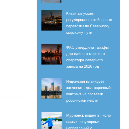
Китай запускает
регулярные контейнерные
перевозки по Северному
морскому пути
ФАС утвердила тарифы
для единого морского
оператора северного
завоза на 2026 год
Индонезия планирует
заключить долгосрочный
контракт на поставки
российской нефти
Мурманск вошел в число
самых популярных
направлений у