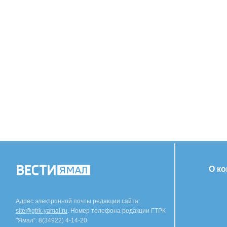
О к
Адрес электронной почты редакции сайта:
site@gtrk-yamal.ru
. Номер телефона редакции ГТРК
"Ямал": 8(34922) 4-14-20.