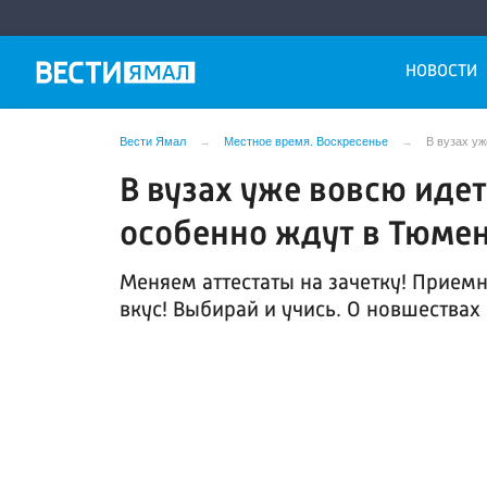
НОВОСТИ
Вести Ямал
Местное время. Воскресенье
В вузах у
В вузах уже вовсю иде
особенно ждут в Тюме
Меняем аттестаты на зачетку! Прием
вкус! Выбирай и учись. О новшествах