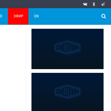
О
ЭФИР
EN