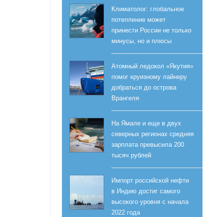
Климатолог: глобальное
потепление может
принести России не только
минусы, но и плюсы
Атомный ледокол «Якутия»
помог круизному лайнеру
добраться до острова
Врангеля
На Ямале и еще в двух
северных регионах средняя
зарплата превысила 200
тысяч рублей
Импорт российской нефти
в Индию достиг самого
высокого уровня с начала
2022 года