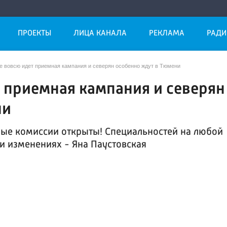
ПРОЕКТЫ
ЛИЦА КАНАЛА
РЕКЛАМА
РАДИ
же вовсю идет приемная кампания и северян особенно ждут в Тюмени
т приемная кампания и северян
ни
ные комиссии открыты! Специальностей на любой
 и изменениях - Яна Паустовская