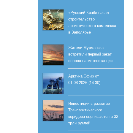
«Русский Краб» начал
строительство
логистического комплекса
в Заполярье
Жители Мурманска
встретили первый закат
солнца на метеостанции
Арктика Эфир от
01.08.2026 (14:30)
Инвестиции в развитие
Трансарктического
коридора оцениваются в 32
трлн рублей