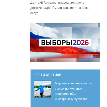
Дмитрий Артюхов: видеоаналитику в
детских садах Ямала расширят на весь
округ
а
ВЕСТИ АРКТИКИ
Мурманск вошел в число
самых популярных
направлений у
иностранных туристов