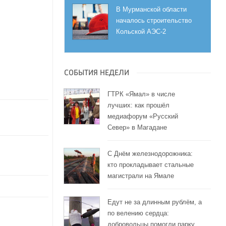
В Мурманской области
началось строительство
Кольской АЭС-2
СОБЫТИЯ НЕДЕЛИ
ГТРК «Ямал» в числе
лучших: как прошёл
медиафорум «Русский
Север» в Магадане
С Днём железнодорожника:
кто прокладывает стальные
магистрали на Ямале
Едут не за длинным рублём, а
по велению сердца:
добровольцы помогли парку