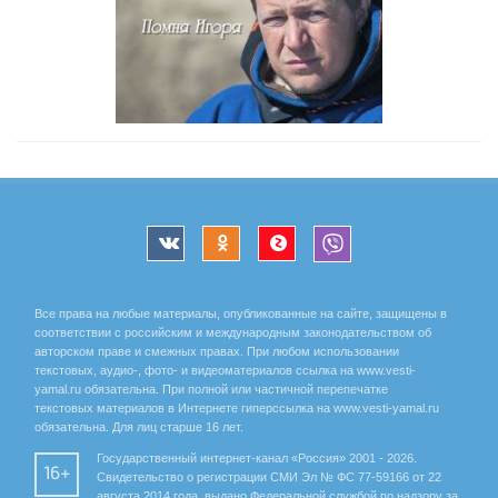
Все права на любые материалы, опубликованные на сайте, защищены в
соответствии с российским и международным законодательством об
авторском праве и смежных правах. При любом использовании
текстовых, аудио-, фото- и видеоматериалов ссылка на www.vesti-
yamal.ru обязательна. При полной или частичной перепечатке
текстовых материалов в Интернете гиперссылка на www.vesti-yamal.ru
обязательна. Для лиц старше 16 лет.
Государственный интернет-канал «Россия» 2001 - 2026.
16+
Свидетельство о регистрации СМИ Эл № ФС 77-59166 от 22
августа 2014 года, выдано Федеральной службой по надзору за