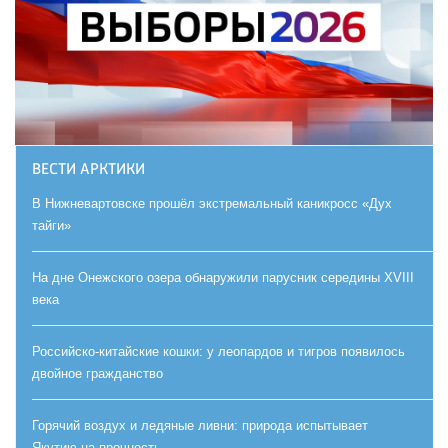
ВЕСТИ АРКТИКИ
В Нижневартовске прошёл экстремальный каникросс «Дух
тайги»
На дне Онежского озера обнаружили парусник середины XVIII
века
Российско-китайские кошки: у леопардов и тигров появилось
двойное гражданство
Горячий воздух и ледяные ливни: природа испытывает
Якутию на прочность