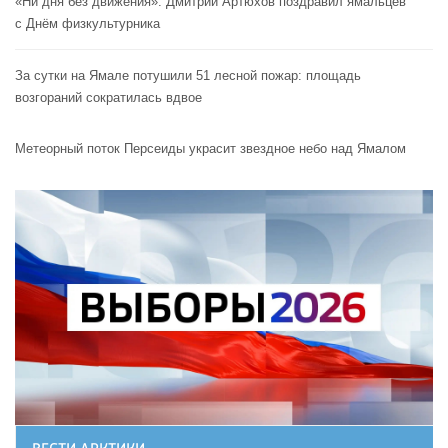
«Ни дня без движения»: Дмитрий Артюхов поздравил ямальцев
с Днём физкультурника
За сутки на Ямале потушили 51 лесной пожар: площадь
возгораний сократилась вдвое
Метеорный поток Персеиды украсит звездное небо над Ямалом