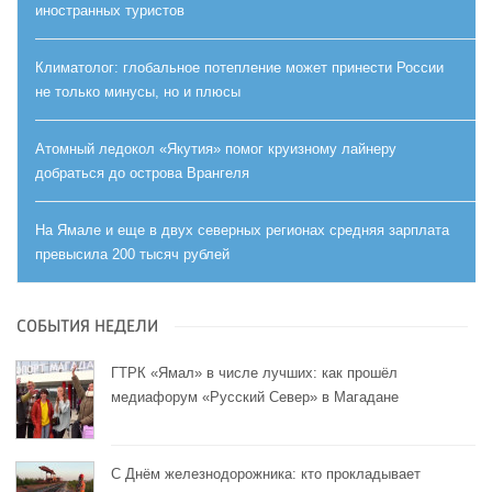
иностранных туристов
Климатолог: глобальное потепление может принести России
не только минусы, но и плюсы
Атомный ледокол «Якутия» помог круизному лайнеру
добраться до острова Врангеля
На Ямале и еще в двух северных регионах средняя зарплата
превысила 200 тысяч рублей
СОБЫТИЯ НЕДЕЛИ
ГТРК «Ямал» в числе лучших: как прошёл
медиафорум «Русский Север» в Магадане
С Днём железнодорожника: кто прокладывает