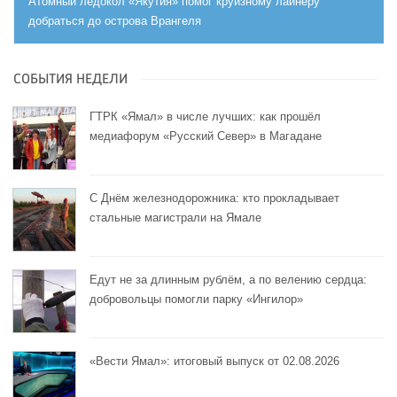
Атомный ледокол «Якутия» помог круизному лайнеру
добраться до острова Врангеля
СОБЫТИЯ НЕДЕЛИ
ГТРК «Ямал» в числе лучших: как прошёл
медиафорум «Русский Север» в Магадане
С Днём железнодорожника: кто прокладывает
стальные магистрали на Ямале
Едут не за длинным рублём, а по велению сердца:
добровольцы помогли парку «Ингилор»
«Вести Ямал»: итоговый выпуск от 02.08.2026