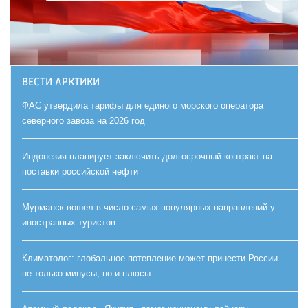
ВЕСТИ АРКТИКИ
ФАС утвердила тарифы для единого морского оператора
северного завоза на 2026 год
Индонезия планирует заключить долгосрочный контракт на
поставки российской нефти
Мурманск вошел в число самых популярных направлений у
иностранных туристов
Климатолог: глобальное потепление может принести России
не только минусы, но и плюсы