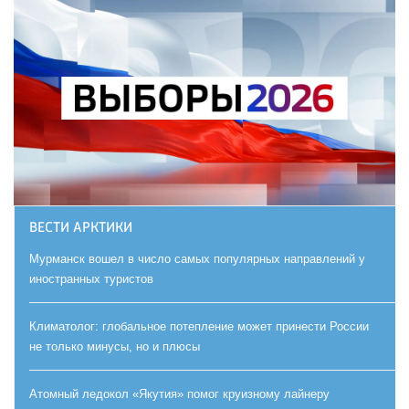
ВЕСТИ АРКТИКИ
Мурманск вошел в число самых популярных направлений у
иностранных туристов
Климатолог: глобальное потепление может принести России
не только минусы, но и плюсы
Атомный ледокол «Якутия» помог круизному лайнеру