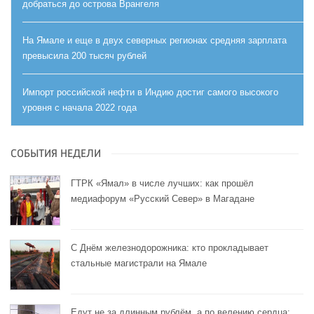
добраться до острова Врангеля
На Ямале и еще в двух северных регионах средняя зарплата
превысила 200 тысяч рублей
Импорт российской нефти в Индию достиг самого высокого
уровня с начала 2022 года
СОБЫТИЯ НЕДЕЛИ
ГТРК «Ямал» в числе лучших: как прошёл
медиафорум «Русский Север» в Магадане
С Днём железнодорожника: кто прокладывает
стальные магистрали на Ямале
Едут не за длинным рублём, а по велению сердца: