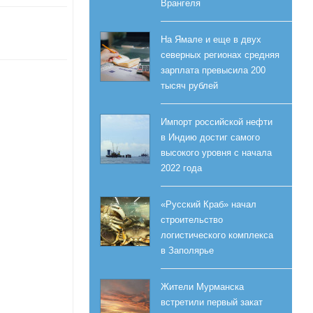
Врангеля
На Ямале и еще в двух
северных регионах средняя
зарплата превысила 200
тысяч рублей
Импорт российской нефти
в Индию достиг самого
высокого уровня с начала
2022 года
«Русский Краб» начал
строительство
логистического комплекса
в Заполярье
Жители Мурманска
встретили первый закат