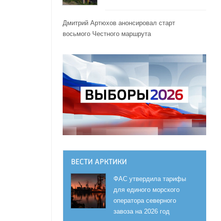
Дмитрий Артюхов анонсировал старт
восьмого Честного маршрута
ВЕСТИ АРКТИКИ
ФАС утвердила тарифы
для единого морского
оператора северного
завоза на 2026 год