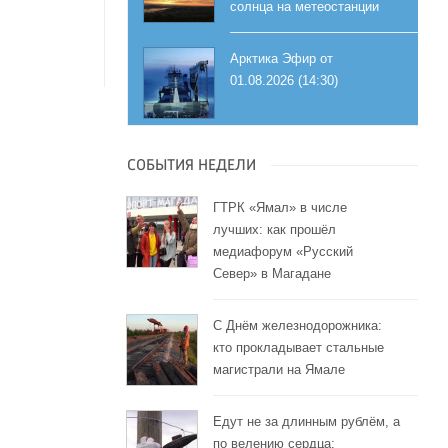
солнца на метеостанции
Арктика Эфир от
01.08.2026 (14:30)
СОБЫТИЯ НЕДЕЛИ
ГТРК «Ямал» в числе
лучших: как прошёл
медиафорум «Русский
Север» в Магадане
С Днём железнодорожника:
кто прокладывает стальные
магистрали на Ямале
Едут не за длинным рублём, а
по велению сердца: