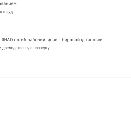
ованием
о в суд
 ЯНАО погиб рабочий, упав с буровой установки
и доследственную проверку