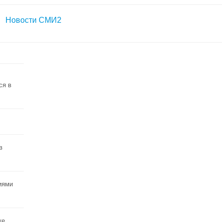
Новости СМИ2
ся в
в
иями
ке