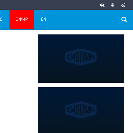
О
ЭФИР
EN