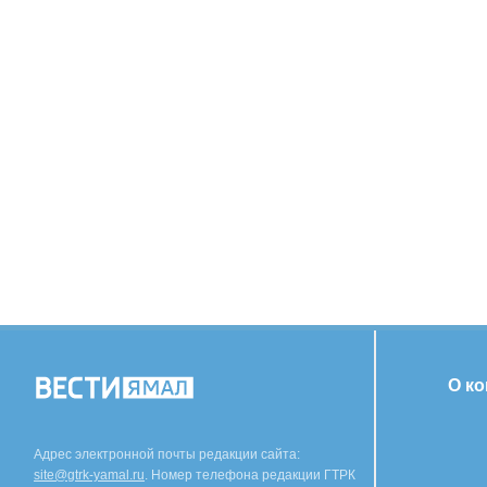
О к
Адрес электронной почты редакции сайта:
site@gtrk-yamal.ru
. Номер телефона редакции ГТРК