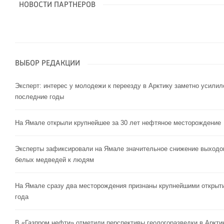
НОВОСТИ ПАРТНЕРОВ
ВЫБОР РЕДАКЦИИ
Эксперт: интерес у молодежи к переезду в Арктику заметно усилил
последние годы
На Ямале открыли крупнейшее за 30 лет нефтяное месторождение
Эксперты зафиксировали на Ямале значительное снижение выходо
белых медведей к людям
На Ямале сразу два месторождения признаны крупнейшими открыт
года
В «Газпром нефти» отметили перспективы геологоразведки в Аркти