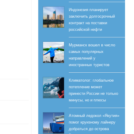
Индонезия планирует
заключить долгосрочный
контракт на поставки
российской нефти
Мурманск вошел в число
самых популярных
направлений у
иностранных туристов
Климатолог: глобальное
потепление может
принести России не только
минусы, но и плюсы
Атомный ледокол «Якутия»
помог круизному лайнеру
добраться до острова