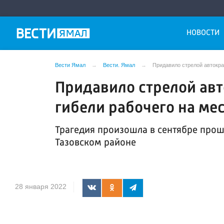
НОВОСТИ
Вести Ямал
Вести. Ямал
Придавило стрелой автокра
Придавило стрелой авт
гибели рабочего на ме
Трагедия произошла в сентябре про
Тазовском районе
28 января 2022