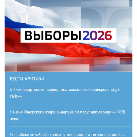
ВЕСТИ АРКТИКИ
В Нижневартовске прошёл экстремальный каникросс «Дух
тайги»
На дне Онежского озера обнаружили парусник середины XVIII
века
Российско-китайские кошки: у леопардов и тигров появилось