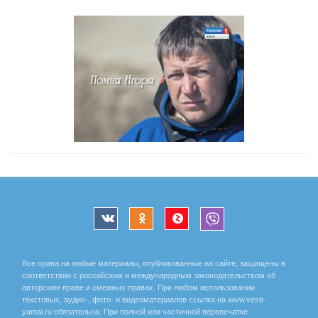
Все права на любые материалы, опубликованные на сайте, защищены в
соответствии с российским и международным законодательством об
авторском праве и смежных правах. При любом использовании
текстовых, аудио-, фото- и видеоматериалов ссылка на www.vesti-
yamal.ru обязательна. При полной или частичной перепечатке