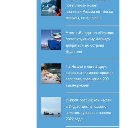
потепление может
принести России не только
минусы, но и плюсы
Атомный ледокол «Якутия»
помог круизному лайнеру
добраться до острова
Врангеля
На Ямале и еще в двух
северных регионах средняя
зарплата превысила 200
тысяч рублей
Импорт российской нефти
в Индию достиг самого
высокого уровня с начала
2022 года