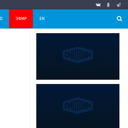
О
ЭФИР
EN