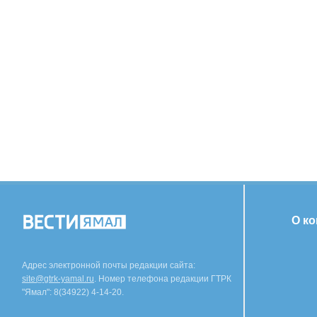
О к
Адрес электронной почты редакции сайта:
site@gtrk-yamal.ru
. Номер телефона редакции ГТРК
"Ямал": 8(34922) 4-14-20.