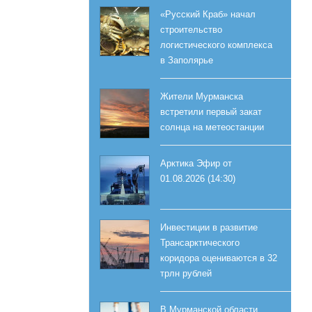
«Русский Краб» начал
строительство
логистического комплекса
в Заполярье
Жители Мурманска
встретили первый закат
солнца на метеостанции
Арктика Эфир от
01.08.2026 (14:30)
Инвестиции в развитие
Трансарктического
коридора оцениваются в 32
трлн рублей
В Мурманской области