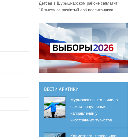
Детсад в Шурышкарском районе заплатит
10 тысяч за разбитый лоб воспитанника
ВЕСТИ АРКТИКИ
Мурманск вошел в число
самых популярных
направлений у
иностранных туристов
Климатолог: глобальное