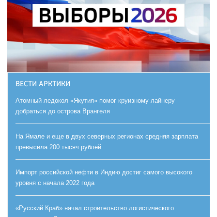
ВЕСТИ АРКТИКИ
Атомный ледокол «Якутия» помог круизному лайнеру
добраться до острова Врангеля
На Ямале и еще в двух северных регионах средняя зарплата
превысила 200 тысяч рублей
Импорт российской нефти в Индию достиг самого высокого
уровня с начала 2022 года
«Русский Краб» начал строительство логистического