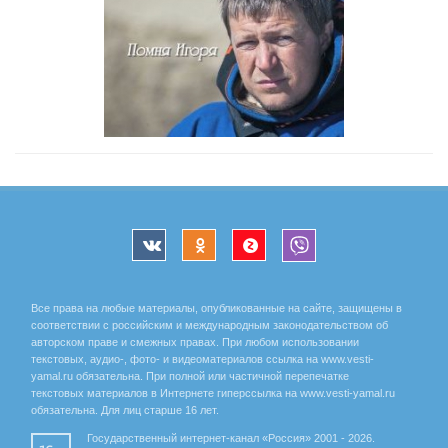
Все права на любые материалы, опубликованные на сайте, защищены в
соответствии с российским и международным законодательством об
авторском праве и смежных правах. При любом использовании
текстовых, аудио-, фото- и видеоматериалов ссылка на www.vesti-
yamal.ru обязательна. При полной или частичной перепечатке
текстовых материалов в Интернете гиперссылка на www.vesti-yamal.ru
обязательна. Для лиц старше 16 лет.
Государственный интернет-канал «Россия» 2001 - 2026.