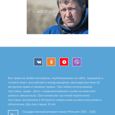
Все права на любые материалы, опубликованные на сайте, защищены в
соответствии с российским и международным законодательством об
авторском праве и смежных правах. При любом использовании
текстовых, аудио-, фото- и видеоматериалов ссылка на www.vesti-
yamal.ru обязательна. При полной или частичной перепечатке
текстовых материалов в Интернете гиперссылка на www.vesti-yamal.ru
обязательна. Для лиц старше 16 лет.
Государственный интернет-канал «Россия» 2001 - 2026.