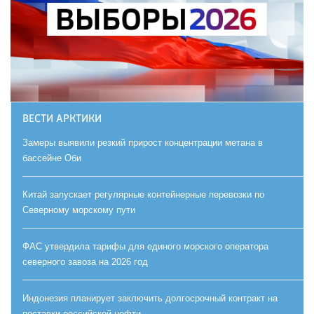
ВЕСТИ АРКТИКИ
Замеры выявили резкий прирост концентрации метана в
бассейне Оби
Китай запускает регулярные контейнерные перевозки по
Северному морскому пути
ФАС утвердила тарифы для единого морского оператора
северного завоза на 2026 год
Индонезия планирует заключить долгосрочный контракт на
поставки российской нефти