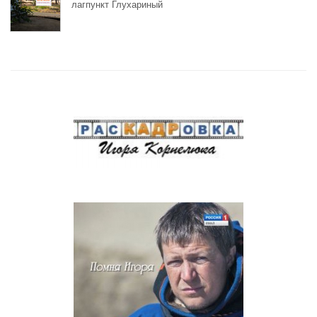
лагпункт Глухариный