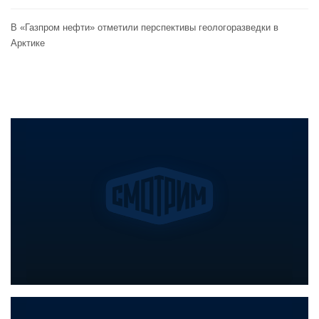
В «Газпром нефти» отметили перспективы геологоразведки в
Арктике