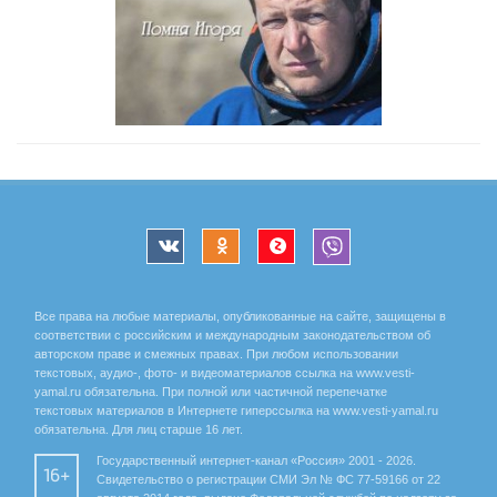
Все права на любые материалы, опубликованные на сайте, защищены в
соответствии с российским и международным законодательством об
авторском праве и смежных правах. При любом использовании
текстовых, аудио-, фото- и видеоматериалов ссылка на www.vesti-
yamal.ru обязательна. При полной или частичной перепечатке
текстовых материалов в Интернете гиперссылка на www.vesti-yamal.ru
обязательна. Для лиц старше 16 лет.
Государственный интернет-канал «Россия» 2001 - 2026.
16+
Свидетельство о регистрации СМИ Эл № ФС 77-59166 от 22