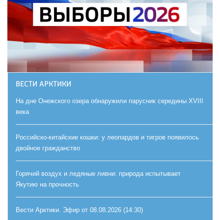
ВЕСТИ АРКТИКИ
На дне Онежского озера обнаружили парусник середины XVIII
века
Российско-китайские кошки: у леопардов и тигров появилось
двойное гражданство
Горячий воздух и ледяные ливни: природа испытывает
Якутию на прочность
Вести Арктики. Эфир от 08.08.2026 (14:30)