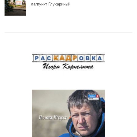
лагпункт Глухариный