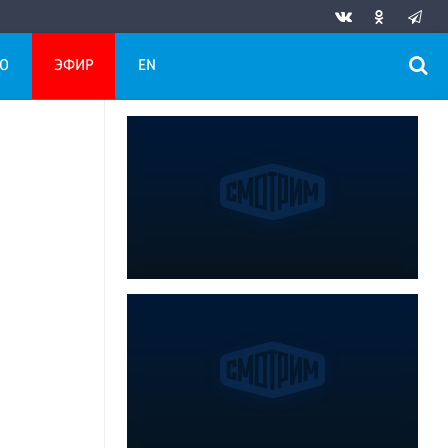
О
ЭФИР
EN