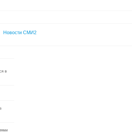
Новости СМИ2
ся в
в
иями