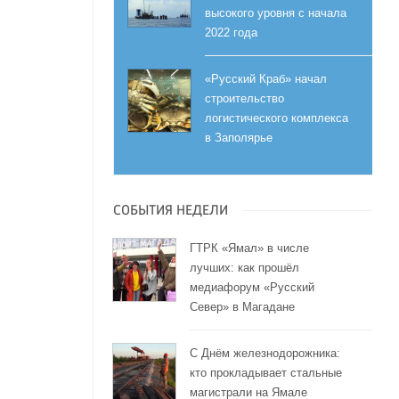
высокого уровня с начала
2022 года
«Русский Краб» начал
строительство
логистического комплекса
в Заполярье
СОБЫТИЯ НЕДЕЛИ
ГТРК «Ямал» в числе
лучших: как прошёл
медиафорум «Русский
Север» в Магадане
С Днём железнодорожника:
кто прокладывает стальные
магистрали на Ямале