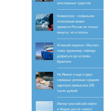
иностранных туристов
Климатолог: глобальное
потепление может
принести России не только
минусы, но и плюсы
Атомный ледокол «Якутия»
помог круизному лайнеру
добраться до острова
Врангеля
На Ямале и еще в двух
северных регионах средняя
зарплата превысила 200
тысяч рублей
Импорт российской нефти
в Индию достиг самого