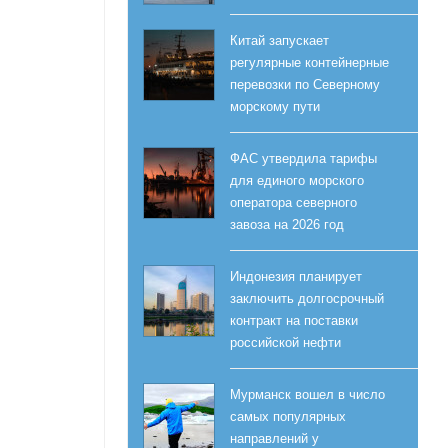
Китай запускает
регулярные контейнерные
перевозки по Северному
морскому пути
ФАС утвердила тарифы
для единого морского
оператора северного
завоза на 2026 год
Индонезия планирует
заключить долгосрочный
контракт на поставки
российской нефти
Мурманск вошел в число
самых популярных
направлений у