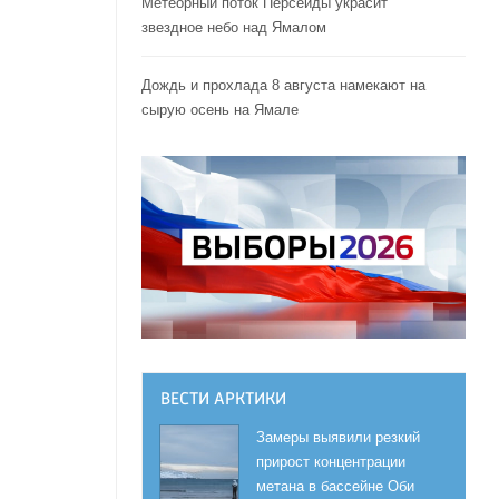
Метеорный поток Персеиды украсит
звездное небо над Ямалом
Дождь и прохлада 8 августа намекают на
сырую осень на Ямале
ВЕСТИ АРКТИКИ
Замеры выявили резкий
прирост концентрации
метана в бассейне Оби