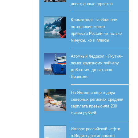
иностранных туристов
Климатолог: глобальное
потепление может
принести России не только
минусы, но и плюсы
Атомный ледокол «Якутия»
помог круизному лайнеру
добраться до острова
Врангеля
На Ямале и еще в двух
северных регионах средняя
зарплата превысила 200
тысяч рублей
Импорт российской нефти
в Индию достиг самого