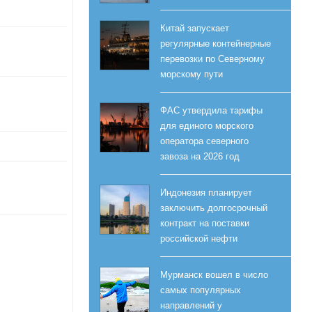
Китай запускает
регулярные контейнерные
перевозки по Северному
морскому пути
ФАС утвердила тарифы
для единого морского
оператора северного
завоза на 2026 год
Индонезия планирует
заключить долгосрочный
контракт на поставки
российской нефти
Мурманск вошел в число
самых популярных
направлений у