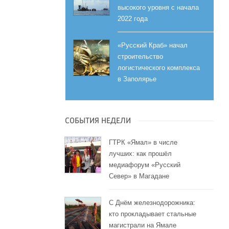
высокого уровня с начала
2022 года
«Русский Краб» начал
строительство
логистического комплекса
в Заполярье
СОБЫТИЯ НЕДЕЛИ
ГТРК «Ямал» в числе
лучших: как прошёл
медиафорум «Русский
Север» в Магадане
С Днём железнодорожника:
кто прокладывает стальные
магистрали на Ямале