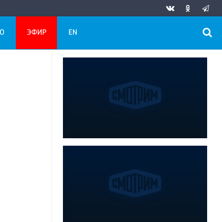
О
ЭФИР
EN