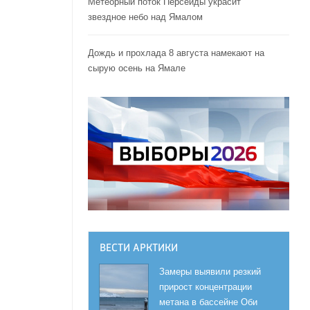
Метеорный поток Персеиды украсит
звездное небо над Ямалом
Дождь и прохлада 8 августа намекают на
сырую осень на Ямале
ВЕСТИ АРКТИКИ
Замеры выявили резкий
прирост концентрации
метана в бассейне Оби