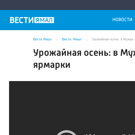
НОВОСТИ
Вести Ямал
Вести. Ямал
Урожайная осень: в Мужах
Урожайная осень: в М
ярмарки