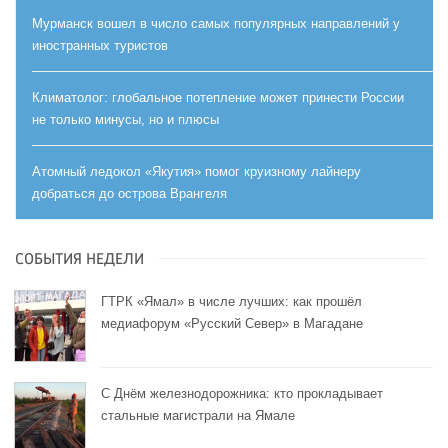
Мурманск вошел в число самых популярных направлений у
иностранных туристов
Климатолог: глобальное потепление может принести России
не только минусы, но и плюсы
Атомный ледокол «Якутия» помог круизному лайнеру
добраться до острова Врангеля
СОБЫТИЯ НЕДЕЛИ
ГТРК «Ямал» в числе лучших: как прошёл
медиафорум «Русский Север» в Магадане
С Днём железнодорожника: кто прокладывает
стальные магистрали на Ямале