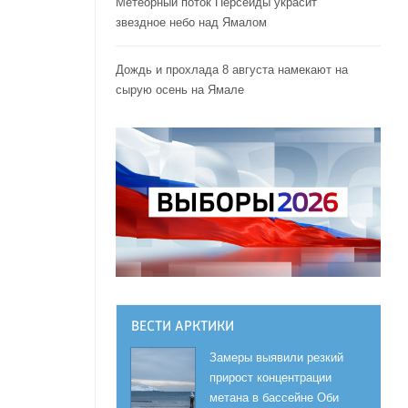
Метеорный поток Персеиды украсит
звездное небо над Ямалом
Дождь и прохлада 8 августа намекают на
сырую осень на Ямале
ВЕСТИ АРКТИКИ
Замеры выявили резкий
прирост концентрации
метана в бассейне Оби