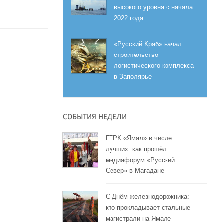
высокого уровня с начала
2022 года
«Русский Краб» начал
строительство
логистического комплекса
в Заполярье
СОБЫТИЯ НЕДЕЛИ
ГТРК «Ямал» в числе
лучших: как прошёл
медиафорум «Русский
Север» в Магадане
С Днём железнодорожника:
кто прокладывает стальные
магистрали на Ямале