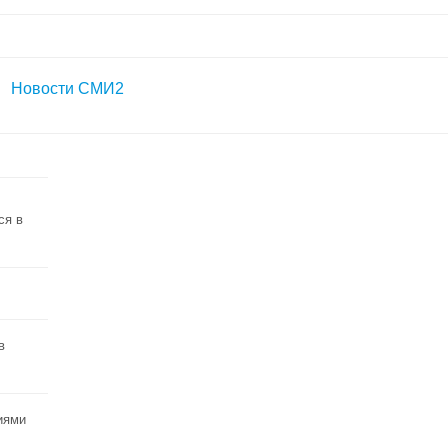
Новости СМИ2
ся в
в
иями