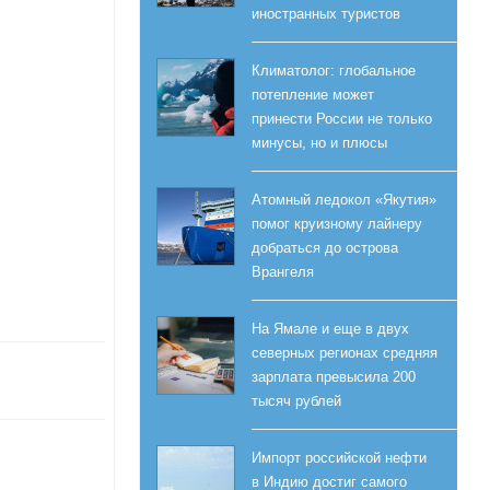
иностранных туристов
Климатолог: глобальное
потепление может
принести России не только
минусы, но и плюсы
Атомный ледокол «Якутия»
помог круизному лайнеру
добраться до острова
Врангеля
На Ямале и еще в двух
северных регионах средняя
зарплата превысила 200
тысяч рублей
Импорт российской нефти
в Индию достиг самого