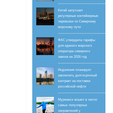
Китай запускает
регулярные контейнерные
перевозки по Северному
морскому пути
ФАС утвердила тарифы
для единого морского
оператора северного
завоза на 2026 год
Индонезия планирует
заключить долгосрочный
контракт на поставки
российской нефти
Мурманск вошел в число
самых популярных
направлений у