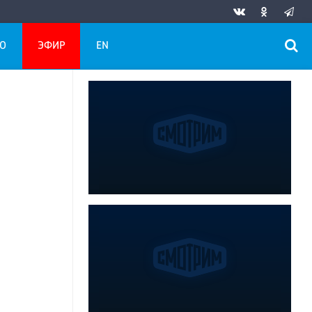
О
ЭФИР
EN