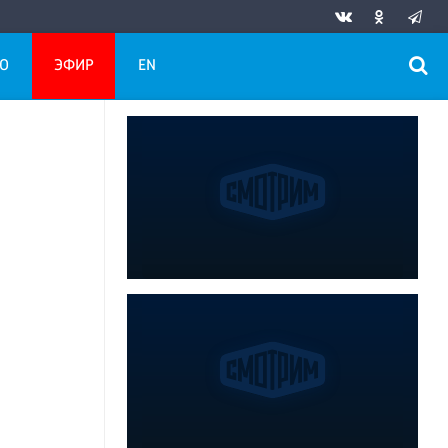
О
ЭФИР
EN