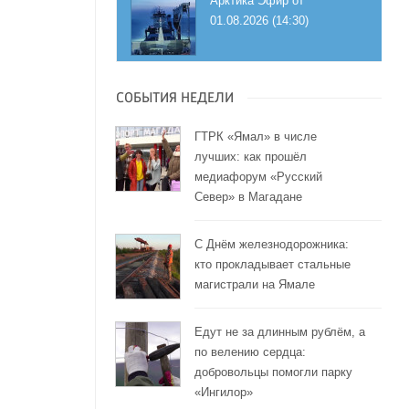
Арктика Эфир от
01.08.2026 (14:30)
СОБЫТИЯ НЕДЕЛИ
ГТРК «Ямал» в числе
лучших: как прошёл
медиафорум «Русский
Север» в Магадане
С Днём железнодорожника:
кто прокладывает стальные
магистрали на Ямале
Едут не за длинным рублём, а
по велению сердца:
добровольцы помогли парку
«Ингилор»