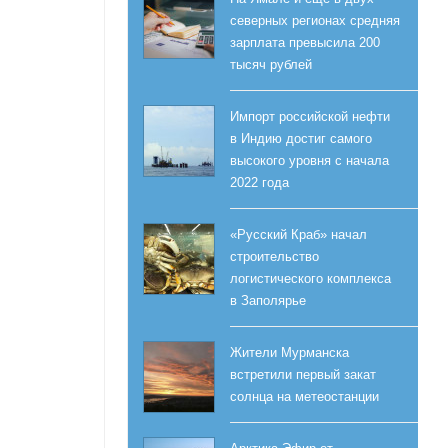
северных регионах средняя
зарплата превысила 200
тысяч рублей
Импорт российской нефти
в Индию достиг самого
высокого уровня с начала
2022 года
«Русский Краб» начал
строительство
логистического комплекса
в Заполярье
Жители Мурманска
встретили первый закат
солнца на метеостанции