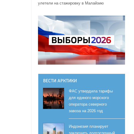
улетели на стажировку в Малайзию
ВЕСТИ АРКТИКИ
ФАС утвердила тарифы
для единого морского
оператора северного
завоза на 2026 год
Индонезия планирует
заключить долгосрочный