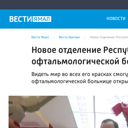
НОВОСТИ
Вести Ямал
Вести Арктики
Новое отделение Республ
Новое отделение Респ
офтальмологической б
Видеть мир во всех его красках смог
офтальмологической больнице откры