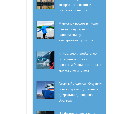
контракт на поставки
российской нефти
Мурманск вошел в число
самых популярных
направлений у
иностранных туристов
Климатолог: глобальное
потепление может
принести России не только
минусы, но и плюсы
Атомный ледокол «Якутия»
помог круизному лайнеру
добраться до острова
Врангеля
На Ямале и еще в двух