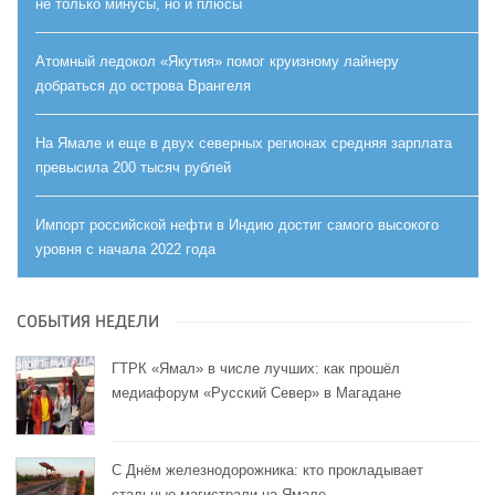
не только минусы, но и плюсы
Атомный ледокол «Якутия» помог круизному лайнеру
добраться до острова Врангеля
На Ямале и еще в двух северных регионах средняя зарплата
превысила 200 тысяч рублей
Импорт российской нефти в Индию достиг самого высокого
уровня с начала 2022 года
СОБЫТИЯ НЕДЕЛИ
ГТРК «Ямал» в числе лучших: как прошёл
медиафорум «Русский Север» в Магадане
С Днём железнодорожника: кто прокладывает
стальные магистрали на Ямале