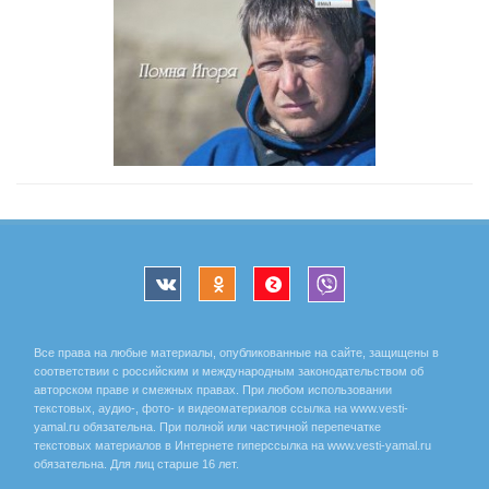
Все права на любые материалы, опубликованные на сайте, защищены в
соответствии с российским и международным законодательством об
авторском праве и смежных правах. При любом использовании
текстовых, аудио-, фото- и видеоматериалов ссылка на www.vesti-
yamal.ru обязательна. При полной или частичной перепечатке
текстовых материалов в Интернете гиперссылка на www.vesti-yamal.ru
обязательна. Для лиц старше 16 лет.