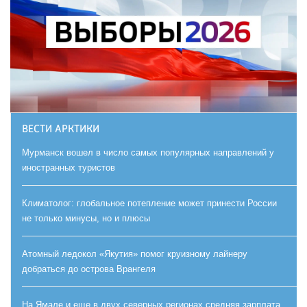
ВЕСТИ АРКТИКИ
Мурманск вошел в число самых популярных направлений у
иностранных туристов
Климатолог: глобальное потепление может принести России
не только минусы, но и плюсы
Атомный ледокол «Якутия» помог круизному лайнеру
добраться до острова Врангеля
На Ямале и еще в двух северных регионах средняя зарплата