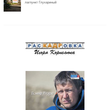
лагпункт Глухариный