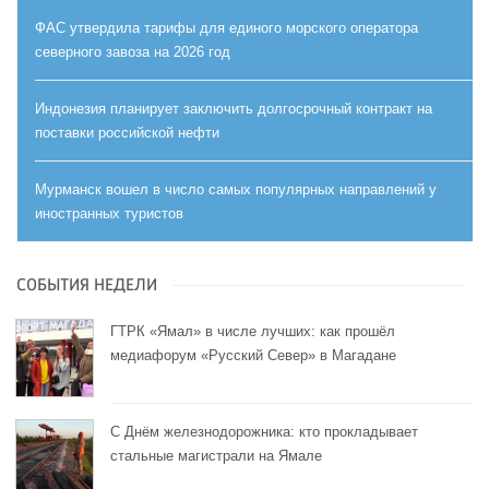
ФАС утвердила тарифы для единого морского оператора
северного завоза на 2026 год
Индонезия планирует заключить долгосрочный контракт на
поставки российской нефти
Мурманск вошел в число самых популярных направлений у
иностранных туристов
СОБЫТИЯ НЕДЕЛИ
ГТРК «Ямал» в числе лучших: как прошёл
медиафорум «Русский Север» в Магадане
С Днём железнодорожника: кто прокладывает
стальные магистрали на Ямале