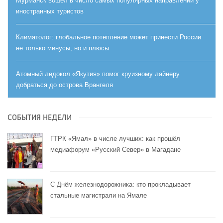
Мурманск вошел в число самых популярных направлений у
иностранных туристов
Климатолог: глобальное потепление может принести России
не только минусы, но и плюсы
Атомный ледокол «Якутия» помог круизному лайнеру
добраться до острова Врангеля
СОБЫТИЯ НЕДЕЛИ
ГТРК «Ямал» в числе лучших: как прошёл
медиафорум «Русский Север» в Магадане
С Днём железнодорожника: кто прокладывает
стальные магистрали на Ямале