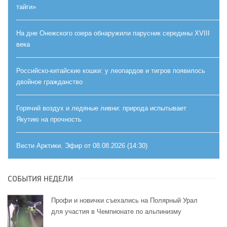
тайги»
На дне Онежского озера обнаружили парусник середины XVIII
века
Российско-китайские кошки: у леопардов и тигров появилось
двойное гражданство
Горячий воздух и ледяные ливни: природа испытывает
Якутию на прочность
Вести Арктики. Эфир от 08.08.2026 (14:30)
СОБЫТИЯ НЕДЕЛИ
Профи и новички съехались на Полярный Урал
для участия в Чемпионате по альпинизму