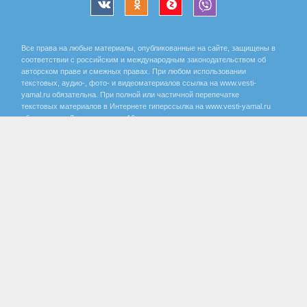
Все права на любые материалы, опубликованные на сайте, защищены в
соответствии с российским и международным законодательством об
авторском праве и смежных правах. При любом использовании
текстовых, аудио-, фото- и видеоматериалов ссылка на www.vesti-
yamal.ru обязательна. При полной или частичной перепечатке
текстовых материалов в Интернете гиперссылка на www.vesti-yamal.ru
обязательна. Для лиц старше 16 лет.
Государственный интернет-канал «Россия» 2001 - 2026.
16+
Свидетельство о регистрации СМИ Эл № ФС 77-59166 от 22
августа 2014 года, выдано Федеральной службой по надзору за
соблюдением законодательства в сфере массовых
коммуникаций и охране культурного наследия.
Учредитель – Федеральное государственное унитарное предприятие
«Всероссийская государственная телевизионная и радиовещательная
компания». Главный редактор Панина Елена Валерьевна. Редактор ГТРК
«Ямал» Анохина Маргарита Юрьевна.