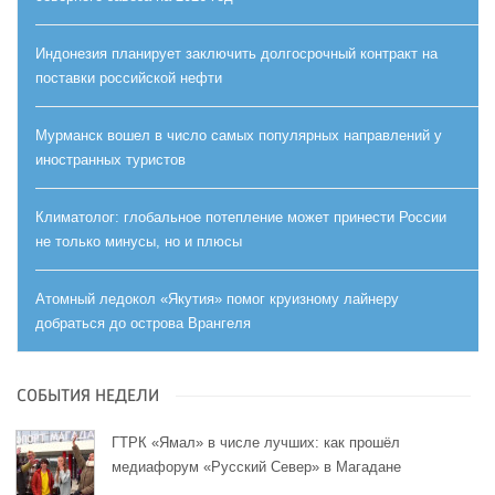
Индонезия планирует заключить долгосрочный контракт на
поставки российской нефти
Мурманск вошел в число самых популярных направлений у
иностранных туристов
Климатолог: глобальное потепление может принести России
не только минусы, но и плюсы
Атомный ледокол «Якутия» помог круизному лайнеру
добраться до острова Врангеля
СОБЫТИЯ НЕДЕЛИ
ГТРК «Ямал» в числе лучших: как прошёл
медиафорум «Русский Север» в Магадане