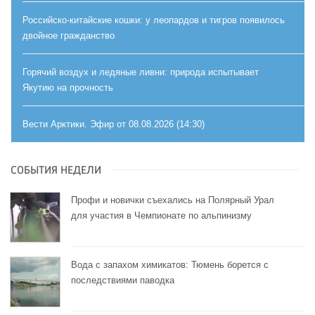
Российско-китайские кошки: у леопардов и тигров появилось
двойное гражданство
Горячий воздух и ледяные ливни: природа испытывает
Якутию на прочность
Вести Арктики. Эфир от 08.08.2026 (14:30)
СОБЫТИЯ НЕДЕЛИ
Профи и новички съехались на Полярный Урал
для участия в Чемпионате по альпинизму
Вода с запахом химикатов: Тюмень борется с
последствиями паводка