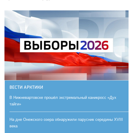
ВЕСТИ АРКТИКИ
В Нижневартовске прошёл экстремальный каникросс «Дух
тайги»
На дне Онежского озера обнаружили парусник середины XVIII
века