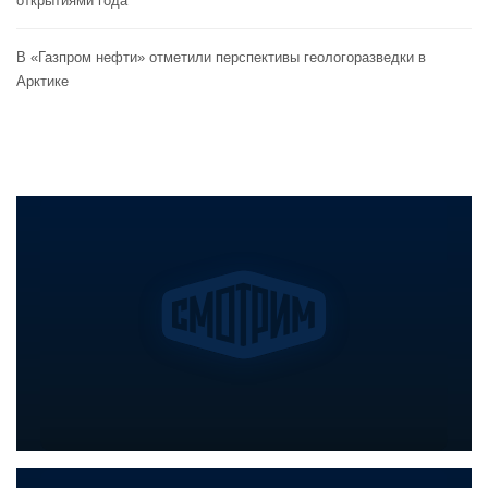
открытиями года
В «Газпром нефти» отметили перспективы геологоразведки в
Арктике