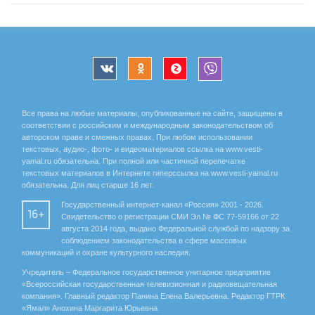
Все права на любые материалы, опубликованные на сайте, защищены в
соответствии с российским и международным законодательством об
авторском праве и смежных правах. При любом использовании
текстовых, аудио-, фото- и видеоматериалов ссылка на www.vesti-
yamal.ru обязательна. При полной или частичной перепечатке
текстовых материалов в Интернете гиперссылка на www.vesti-yamal.ru
обязательна. Для лиц старше 16 лет.
Государственный интернет-канал «Россия» 2001 - 2026.
16+
Свидетельство о регистрации СМИ Эл № ФС 77-59166 от 22
августа 2014 года, выдано Федеральной службой по надзору за
соблюдением законодательства в сфере массовых
коммуникаций и охране культурного наследия.
Учредитель – Федеральное государственное унитарное предприятие
«Всероссийская государственная телевизионная и радиовещательная
компания». Главный редактор Панина Елена Валерьевна. Редактор ГТРК
«Ямал» Анохина Маргарита Юрьевна.