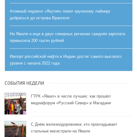
Атомный ледокол «Якутия» помог круизному лайнеру
добраться до острова Врангеля
На Ямале и еще в двух северных регионах средняя зарплата
превысила 200 тысяч рублей
Импорт российской нефти в Индию достиг самого высокого
уровня с начала 2022 года
СОБЫТИЯ НЕДЕЛИ
ГТРК «Ямал» в числе лучших: как прошёл
медиафорум «Русский Север» в Магадане
С Днём железнодорожника: кто прокладывает
стальные магистрали на Ямале