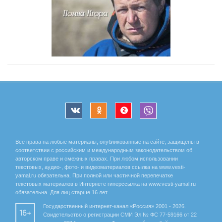
Все права на любые материалы, опубликованные на сайте, защищены в
соответствии с российским и международным законодательством об
авторском праве и смежных правах. При любом использовании
текстовых, аудио-, фото- и видеоматериалов ссылка на www.vesti-
yamal.ru обязательна. При полной или частичной перепечатке
текстовых материалов в Интернете гиперссылка на www.vesti-yamal.ru
обязательна. Для лиц старше 16 лет.
Государственный интернет-канал «Россия» 2001 - 2026.
16+
Свидетельство о регистрации СМИ Эл № ФС 77-59166 от 22