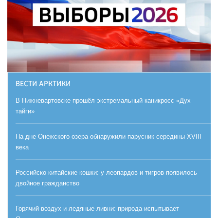
ВЕСТИ АРКТИКИ
В Нижневартовске прошёл экстремальный каникросс «Дух
тайги»
На дне Онежского озера обнаружили парусник середины XVIII
века
Российско-китайские кошки: у леопардов и тигров появилось
двойное гражданство
Горячий воздух и ледяные ливни: природа испытывает