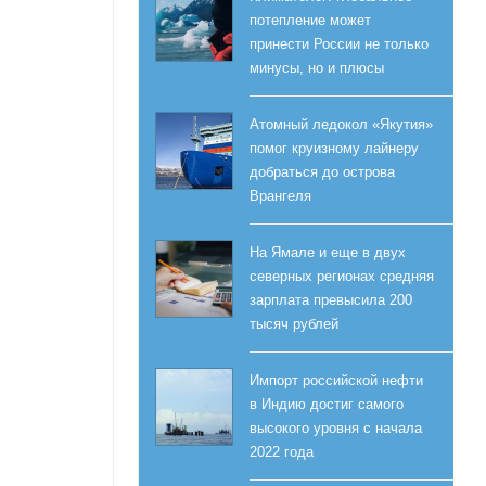
потепление может
принести России не только
минусы, но и плюсы
Атомный ледокол «Якутия»
помог круизному лайнеру
добраться до острова
Врангеля
На Ямале и еще в двух
северных регионах средняя
зарплата превысила 200
тысяч рублей
Импорт российской нефти
в Индию достиг самого
высокого уровня с начала
2022 года