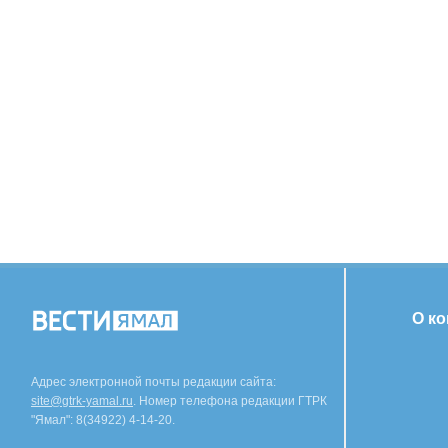
О к
Адрес электронной почты редакции сайта:
site@gtrk-yamal.ru
. Номер телефона редакции ГТРК
"Ямал": 8(34922) 4-14-20.