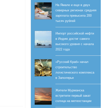
На Ямале и еще в двух
северных регионах средняя
зарплата превысила 200
тысяч рублей
Импорт российской нефти
в Индию достиг самого
высокого уровня с начала
2022 года
«Русский Краб» начал
строительство
логистического комплекса
в Заполярье
Жители Мурманска
встретили первый закат
солнца на метеостанции