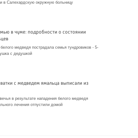
и в Салехардскую окружную больницу
емью в чуме: подробности о состоянии
ьцев
 белого медведя пострадала семья тундровиков - 5-
бушка с дедушкой
ватки с медведем ямальца выписали из
ечья в результате нападения белого медведя
льного лечения отпустили домой