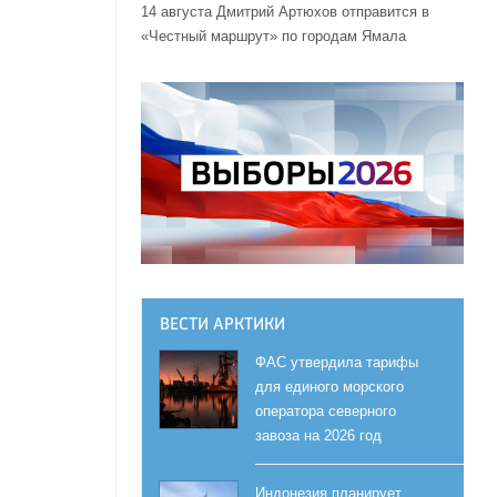
14 августа Дмитрий Артюхов отправится в
«Честный маршрут» по городам Ямала
ВЕСТИ АРКТИКИ
ФАС утвердила тарифы
для единого морского
оператора северного
завоза на 2026 год
Индонезия планирует