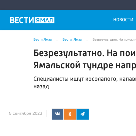
НОВОСТИ
Вести Ямал
Вести. Ямал
Безрезультатно. На поиски
Безрезультатно. На по
Ямальской тундре нап
Специалисты ищут косолапого, напав
назад
5 сентября 2023