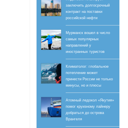
заключить долгосрочный
контракт на поставки
российской нефти
Мурманск вошел в число
самых популярных
направлений у
иностранных туристов
Климатолог: глобальное
потепление может
принести России не только
минусы, но и плюсы
Атомный ледокол «Якутия»
помог круизному лайнеру
добраться до острова
Врангеля