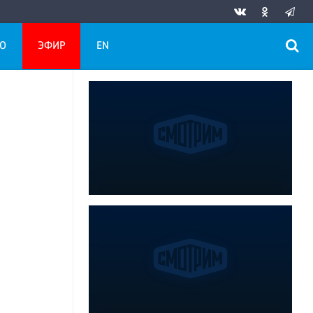
О
ЭФИР
EN