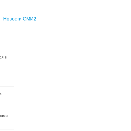
Новости СМИ2
ся в
в
иями