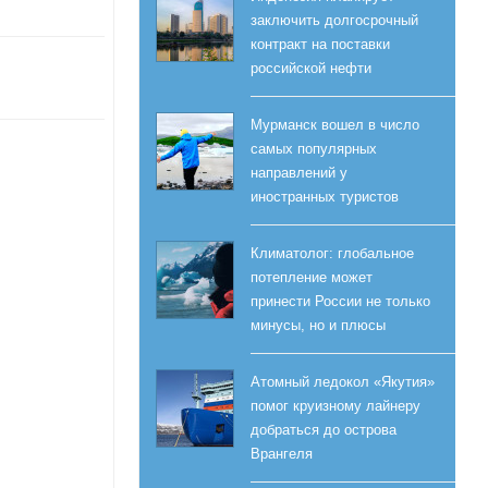
заключить долгосрочный
контракт на поставки
российской нефти
Мурманск вошел в число
самых популярных
направлений у
иностранных туристов
Климатолог: глобальное
потепление может
принести России не только
минусы, но и плюсы
Атомный ледокол «Якутия»
помог круизному лайнеру
добраться до острова
Врангеля