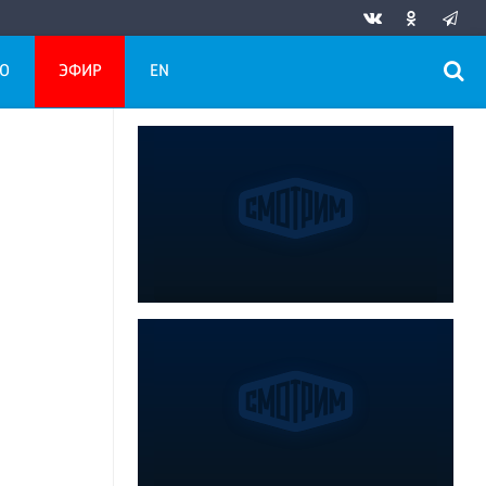
О
ЭФИР
EN