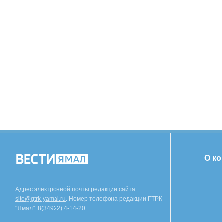
О к
Адрес электронной почты редакции сайта:
site@gtrk-yamal.ru
. Номер телефона редакции ГТРК
"Ямал": 8(34922) 4-14-20.