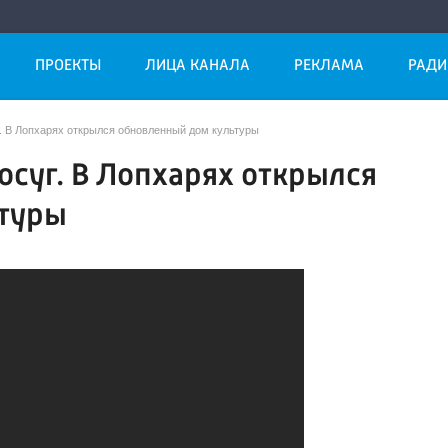
ПРОЕКТЫ
ЛИЦА КАНАЛА
РЕКЛАМА
РАДИ
уг. В Лопхарях открылся обновленный дом культуры
досуг. В Лопхарях открылся
туры