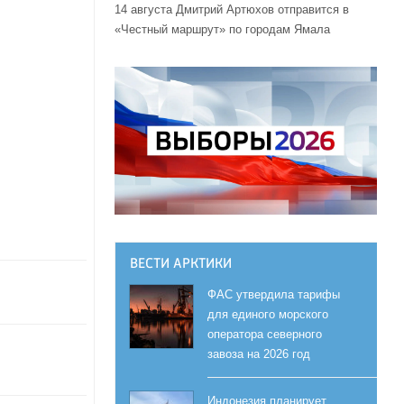
14 августа Дмитрий Артюхов отправится в
«Честный маршрут» по городам Ямала
ВЕСТИ АРКТИКИ
ФАС утвердила тарифы
для единого морского
оператора северного
завоза на 2026 год
Индонезия планирует