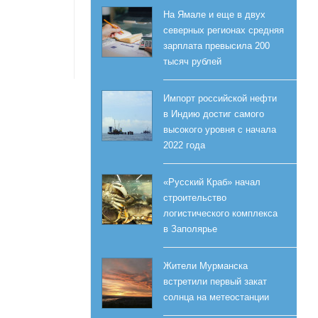
На Ямале и еще в двух
северных регионах средняя
зарплата превысила 200
тысяч рублей
Импорт российской нефти
в Индию достиг самого
высокого уровня с начала
2022 года
«Русский Краб» начал
строительство
логистического комплекса
в Заполярье
Жители Мурманска
встретили первый закат
солнца на метеостанции