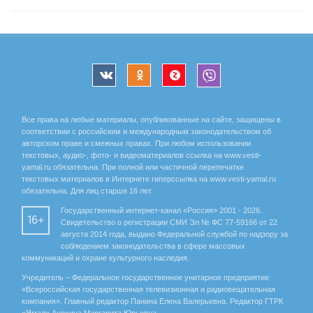
Все права на любые материалы, опубликованные на сайте, защищены в
соответствии с российским и международным законодательством об
авторском праве и смежных правах. При любом использовании
текстовых, аудио-, фото- и видеоматериалов ссылка на www.vesti-
yamal.ru обязательна. При полной или частичной перепечатке
текстовых материалов в Интернете гиперссылка на www.vesti-yamal.ru
обязательна. Для лиц старше 16 лет.
Государственный интернет-канал «Россия» 2001 - 2026.
16+
Свидетельство о регистрации СМИ Эл № ФС 77-59166 от 22
августа 2014 года, выдано Федеральной службой по надзору за
соблюдением законодательства в сфере массовых
коммуникаций и охране культурного наследия.
Учредитель – Федеральное государственное унитарное предприятие
«Всероссийская государственная телевизионная и радиовещательная
компания». Главный редактор Панина Елена Валерьевна. Редактор ГТРК