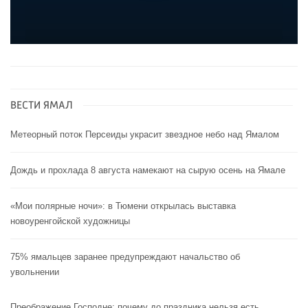
ВЕСТИ ЯМАЛ
Метеорный поток Персеиды украсит звездное небо над Ямалом
Дождь и прохлада 8 августа намекают на сырую осень на Ямале
«Мои полярные ночи»: в Тюмени открылась выставка
новоуренгойской художницы
75% ямальцев заранее предупреждают начальство об
увольнении
Преображение Господне: почему до праздника нельзя есть