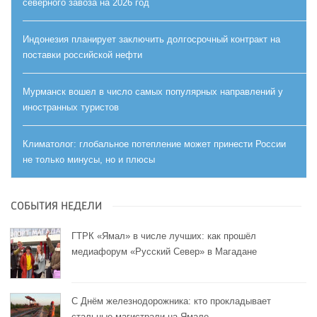
северного завоза на 2026 год
Индонезия планирует заключить долгосрочный контракт на
поставки российской нефти
Мурманск вошел в число самых популярных направлений у
иностранных туристов
Климатолог: глобальное потепление может принести России
не только минусы, но и плюсы
СОБЫТИЯ НЕДЕЛИ
ГТРК «Ямал» в числе лучших: как прошёл
медиафорум «Русский Север» в Магадане
С Днём железнодорожника: кто прокладывает
стальные магистрали на Ямале