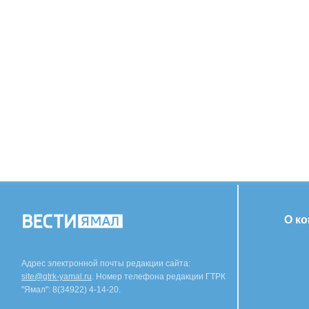
О к
Адрес электронной почты редакции сайта:
site@gtrk-yamal.ru
. Номер телефона редакции ГТРК
"Ямал": 8(34922) 4-14-20.