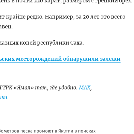
нь в почти 220 карат, размером с грецкий орех.
 крайне редко. Например, за 20 лет это всего
авец.
азных копей республики Саха.
льских месторождений обнаружили залежи
ГТРК «Ямал» там, где удобно:
МАХ
,
ки.
ометров песка промоют в Якутии в поисках