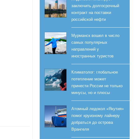
заключить долгосрочный
контракт на поставки
российской нефти
Мурманск вошел в число
самых популярных
направлений у
иностранных туристов
Климатолог: глобальное
потепление может
принести России не только
минусы, но и плюсы
Атомный ледокол «Якутия»
помог круизному лайнеру
добраться до острова
Врангеля