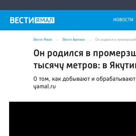
НОВОСТИ
Вести Ямал
Вести Арктики
Он родился в промерзшей 
Он родился в промерзш
тысячу метров: в Якут
О том, как добывают и обрабатывают 
yamal.ru