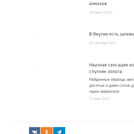
алмазов
24 июня 2017
В Якутии есть залеж
28 октября 2017
Научная сенсация из
спутник золота
Найденные образцы амга
десятые и даже сотые д
через микроскоп
21 мая 2022