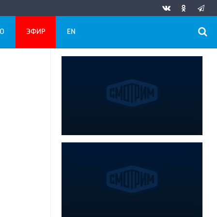
О
ЭФИР
EN