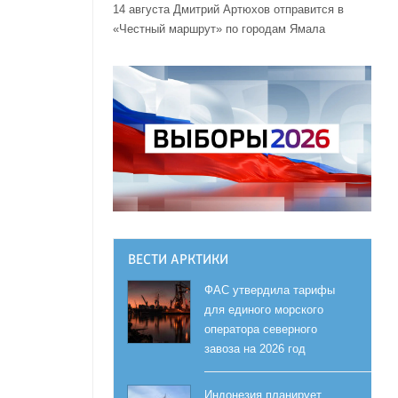
14 августа Дмитрий Артюхов отправится в
«Честный маршрут» по городам Ямала
ВЕСТИ АРКТИКИ
ФАС утвердила тарифы
для единого морского
оператора северного
завоза на 2026 год
Индонезия планирует