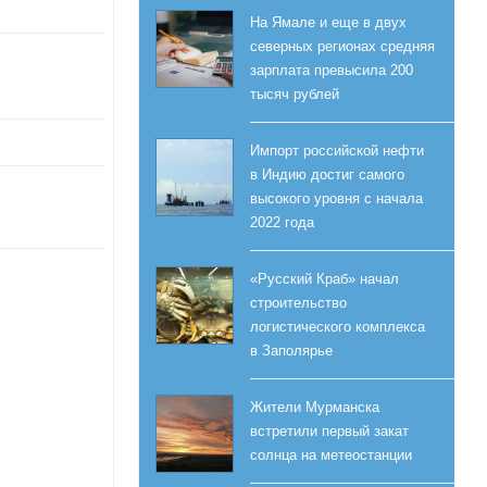
На Ямале и еще в двух
северных регионах средняя
зарплата превысила 200
тысяч рублей
Импорт российской нефти
в Индию достиг самого
высокого уровня с начала
2022 года
«Русский Краб» начал
строительство
логистического комплекса
в Заполярье
Жители Мурманска
встретили первый закат
солнца на метеостанции