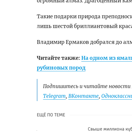
огромный алмаз. Драгоценный каме
Такие подарки природа преподносит
лишь шестой бриллиантовый крас
Владимир Ермаков добрался до алм
Читайте также:
На одном из яма
рубиновых пород
Подпишитесь и читайте новости 
Telegram
,
ВКонтакте
,
Одноклассни
ЕЩЁ ПО ТЕМЕ
Свыше миллиона куб