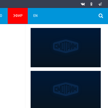
О
ЭФИР
EN