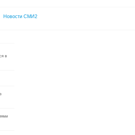
Новости СМИ2
ся в
в
иями