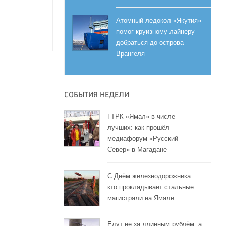
Атомный ледокол «Якутия»
помог круизному лайнеру
добраться до острова
Врангеля
СОБЫТИЯ НЕДЕЛИ
ГТРК «Ямал» в числе
лучших: как прошёл
медиафорум «Русский
Север» в Магадане
С Днём железнодорожника:
кто прокладывает стальные
магистрали на Ямале
Едут не за длинным рублём, а