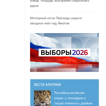
пожар: площадь возгораний сократилась
вдвое
Метеорный поток Персеиды украсит
звездное небо над Ямалом
ВЕСТИ АРКТИКИ
Российско-китайские
кошки: у леопардов и
тигров появилось двойное