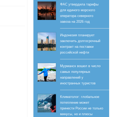
ФАС утвердила тарифы
для единого морского
оператора северного
завоза на 2026 год
Индонезия планирует
заключить долгосрочный
контракт на поставки
российской нефти
Мурманск вошел в число
самых популярных
направлений у
иностранных туристов
Климатолог: глобальное
потепление может
принести России не только
минусы, но и плюсы