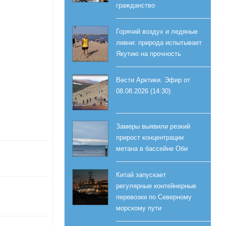
гражданство
Горячий воздух и ледяные
ливни: природа испытывает
Якутию на прочность
Вести Арктики. Эфир от
08.08.2026 (14:30)
Замеры выявили резкий
прирост концентрации
метана в бассейне Оби
Китай запускает
регулярные контейнерные
перевозки по Северному
морскому пути