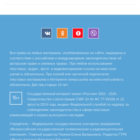
Все права на любые материалы, опубликованные на сайте, защищены в
соответствии с российским и международным законодательством об
авторском праве и смежных правах. При любом использовании
текстовых, аудио-, фото- и видеоматериалов ссылка на www.vesti-
yamal.ru обязательна. При полной или частичной перепечатке
текстовых материалов в Интернете гиперссылка на www.vesti-yamal.ru
обязательна. Для лиц старше 16 лет.
Государственный интернет-канал «Россия» 2001 - 2026.
16+
Свидетельство о регистрации СМИ Эл № ФС 77-59166 от 22
августа 2014 года, выдано Федеральной службой по надзору за
соблюдением законодательства в сфере массовых
коммуникаций и охране культурного наследия.
Учредитель – Федеральное государственное унитарное предприятие
«Всероссийская государственная телевизионная и радиовещательная
компания». Главный редактор Панина Елена Валерьевна. Редактор ГТРК
«Ямал» Анохина Маргарита Юрьевна.