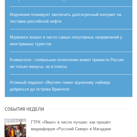
Индонезия планирует заключить долгосрочный контракт на
поставки российской нефти
Мурманск вошел в число самых популярных направлений у
иностранных туристов
Климатолог: глобальное потепление может принести России
не только минусы, но и плюсы
Атомный ледокол «Якутия» помог круизному лайнеру
добраться до острова Врангеля
СОБЫТИЯ НЕДЕЛИ
ГТРК «Ямал» в числе лучших: как прошёл
медиафорум «Русский Север» в Магадане