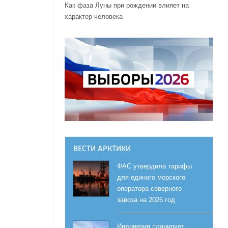
Как фаза Луны при рождении влияет на
характер человека
ВЕСТИ АРКТИКИ
ФАС утвердила тарифы
для единого морского
оператора северного
завоза на 2026 год
Индонезия планирует