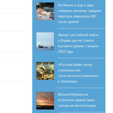
На Ямале и еще в двух
северных регионах средняя
зарплата превысила 200
тысяч рублей
Импорт российской нефти
в Индию достиг самого
высокого уровня с начала
2022 года
«Русский Краб» начал
строительство
логистического комплекса
в Заполярье
Жители Мурманска
встретили первый закат
солнца на метеостанции