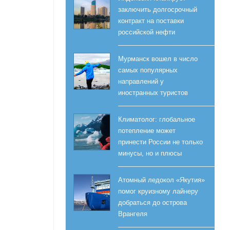
заключить долгосрочный
контракт на поставки
российской нефти
Мурманск вошел в число
самых популярных
направлений у
иностранных туристов
Климатолог: глобальное
потепление может
принести России не только
минусы, но и плюсы
Атомный ледокол «Якутия»
помог круизному лайнеру
добраться до острова
Врангеля