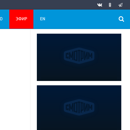
О
ЭФИР
EN