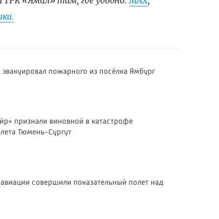
ГТРК «Ямал» там, где удобно:
МАХ
,
ки.
 эвакуировал пожарного из посёлка Ямбург
р» признали виновной в катастрофе
лета Тюмень-Сургут
 авиации совершили показательный полет над