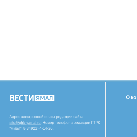
О к
Адрес электронной почты редакции сайта:
site@gtrk-yamal.ru
. Номер телефона редакции ГТРК
"Ямал": 8(34922) 4-14-20.