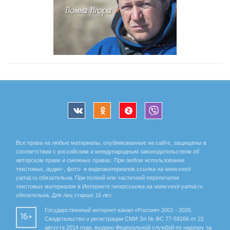
Все права на любые материалы, опубликованные на сайте, защищены в
соответствии с российским и международным законодательством об
авторском праве и смежных правах. При любом использовании
текстовых, аудио-, фото- и видеоматериалов ссылка на www.vesti-
yamal.ru обязательна. При полной или частичной перепечатке
текстовых материалов в Интернете гиперссылка на www.vesti-yamal.ru
обязательна. Для лиц старше 16 лет.
Государственный интернет-канал «Россия» 2001 - 2026.
16+
Свидетельство о регистрации СМИ Эл № ФС 77-59166 от 22
августа 2014 года, выдано Федеральной службой по надзору за