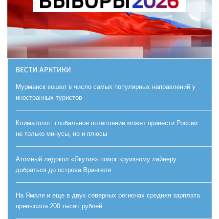
ВЕСТИ АРКТИКИ
Мурманск вошел в число самых популярных направлений у
иностранных туристов
Климатолог: глобальное потепление может принести России
не только минусы, но и плюсы
Атомный ледокол «Якутия» помог круизному лайнеру
добраться до острова Врангеля
На Ямале и еще в двух северных регионах средняя зарплата
превысила 200 тысяч рублей