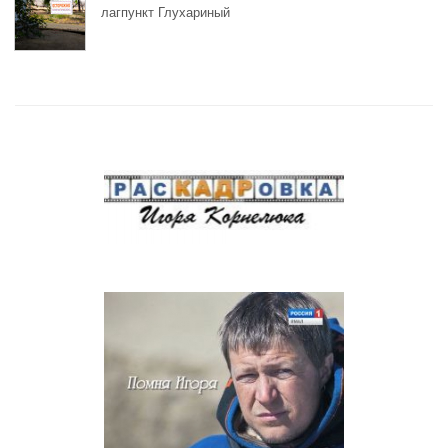
лагпункт Глухариный