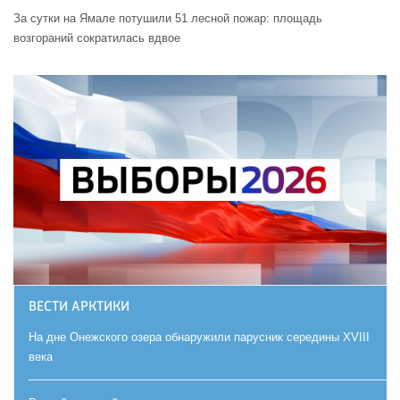
За сутки на Ямале потушили 51 лесной пожар: площадь
возгораний сократилась вдвое
ВЕСТИ АРКТИКИ
На дне Онежского озера обнаружили парусник середины XVIII
века