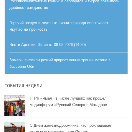
Российско-китайские кошки: у леопардов и тигров появилось
двойное гражданство
Горячий воздух и ледяные ливни: природа испытывает
Якутию на прочность
Вести Арктики. Эфир от 08.08.2026 (14:30)
Замеры выявили резкий прирост концентрации метана в
бассейне Оби
СОБЫТИЯ НЕДЕЛИ
ГТРК «Ямал» в числе лучших: как прошёл
медиафорум «Русский Север» в Магадане
С Днём железнодорожника: кто прокладывает
стальные магистрали на Ямале