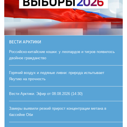
ВЕСТИ АРКТИКИ
Российско-китайские кошки: у леопардов и тигров появилось
двойное гражданство
Горячий воздух и ледяные ливни: природа испытывает
Якутию на прочность
Вести Арктики. Эфир от 08.08.2026 (14:30)
Замеры выявили резкий прирост концентрации метана в
бассейне Оби