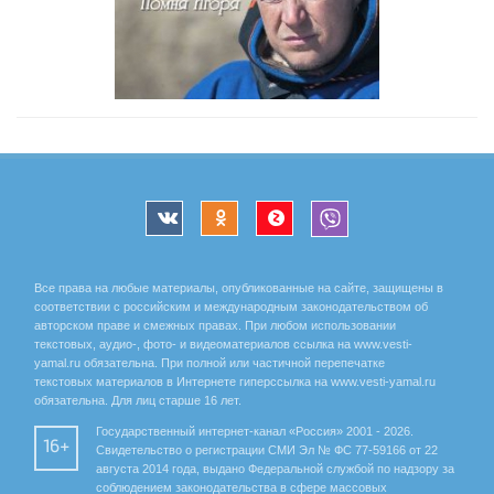
Все права на любые материалы, опубликованные на сайте, защищены в
соответствии с российским и международным законодательством об
авторском праве и смежных правах. При любом использовании
текстовых, аудио-, фото- и видеоматериалов ссылка на www.vesti-
yamal.ru обязательна. При полной или частичной перепечатке
текстовых материалов в Интернете гиперссылка на www.vesti-yamal.ru
обязательна. Для лиц старше 16 лет.
Государственный интернет-канал «Россия» 2001 - 2026.
16+
Свидетельство о регистрации СМИ Эл № ФС 77-59166 от 22
августа 2014 года, выдано Федеральной службой по надзору за
соблюдением законодательства в сфере массовых