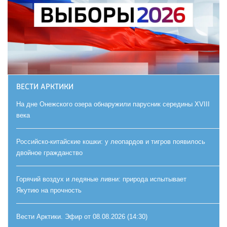
ВЕСТИ АРКТИКИ
На дне Онежского озера обнаружили парусник середины XVIII
века
Российско-китайские кошки: у леопардов и тигров появилось
двойное гражданство
Горячий воздух и ледяные ливни: природа испытывает
Якутию на прочность
Вести Арктики. Эфир от 08.08.2026 (14:30)