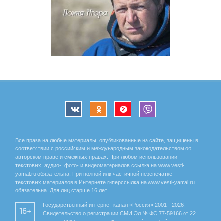
Все права на любые материалы, опубликованные на сайте, защищены в
соответствии с российским и международным законодательством об
авторском праве и смежных правах. При любом использовании
текстовых, аудио-, фото- и видеоматериалов ссылка на www.vesti-
yamal.ru обязательна. При полной или частичной перепечатке
текстовых материалов в Интернете гиперссылка на www.vesti-yamal.ru
обязательна. Для лиц старше 16 лет.
Государственный интернет-канал «Россия» 2001 - 2026.
16+
Свидетельство о регистрации СМИ Эл № ФС 77-59166 от 22