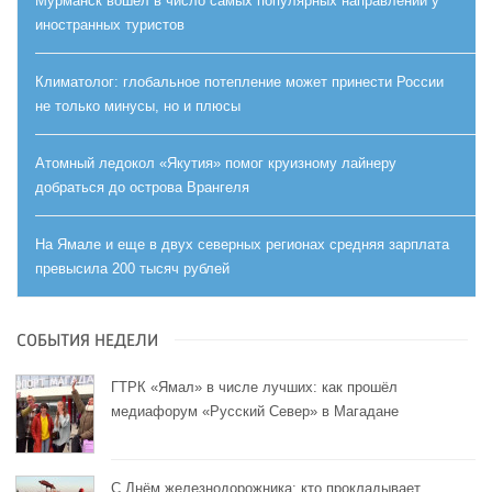
Мурманск вошел в число самых популярных направлений у
иностранных туристов
Климатолог: глобальное потепление может принести России
не только минусы, но и плюсы
Атомный ледокол «Якутия» помог круизному лайнеру
добраться до острова Врангеля
На Ямале и еще в двух северных регионах средняя зарплата
превысила 200 тысяч рублей
СОБЫТИЯ НЕДЕЛИ
ГТРК «Ямал» в числе лучших: как прошёл
медиафорум «Русский Север» в Магадане
С Днём железнодорожника: кто прокладывает