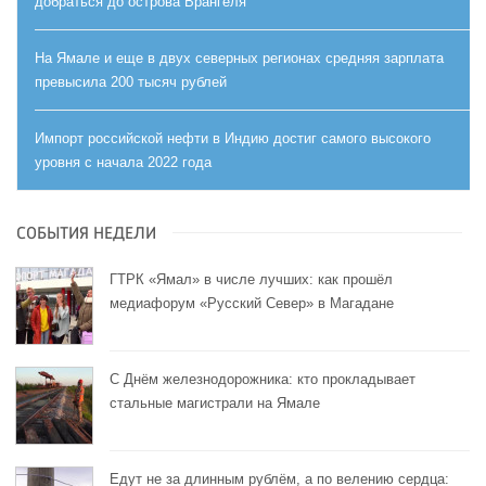
добраться до острова Врангеля
На Ямале и еще в двух северных регионах средняя зарплата
превысила 200 тысяч рублей
Импорт российской нефти в Индию достиг самого высокого
уровня с начала 2022 года
СОБЫТИЯ НЕДЕЛИ
ГТРК «Ямал» в числе лучших: как прошёл
медиафорум «Русский Север» в Магадане
С Днём железнодорожника: кто прокладывает
стальные магистрали на Ямале
Едут не за длинным рублём, а по велению сердца: