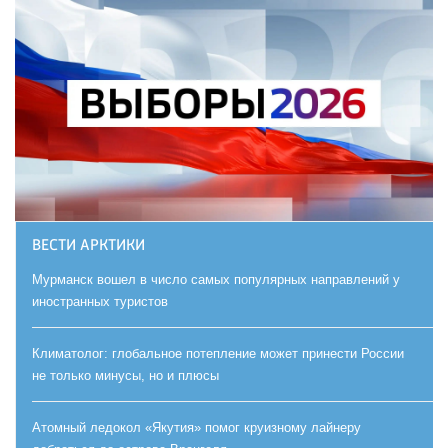
ВЕСТИ АРКТИКИ
Мурманск вошел в число самых популярных направлений у
иностранных туристов
Климатолог: глобальное потепление может принести России
не только минусы, но и плюсы
Атомный ледокол «Якутия» помог круизному лайнеру