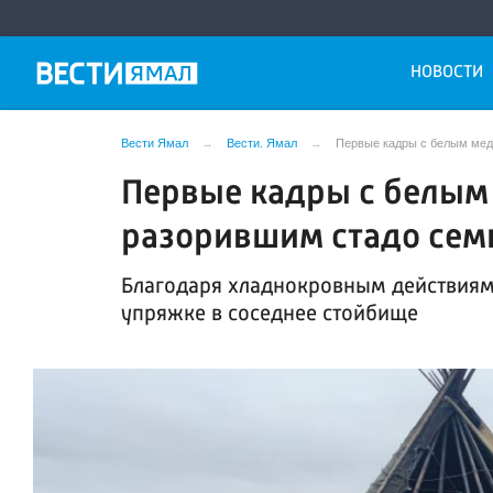
НОВОСТИ
Вести Ямал
Вести. Ямал
Первые кадры с белым мед
Первые кадры с белым
разорившим стадо сем
Благодаря хладнокровным действиям,
упряжке в соседнее стойбище