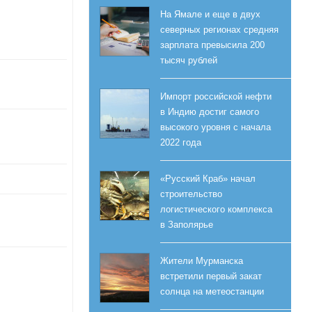
На Ямале и еще в двух
северных регионах средняя
зарплата превысила 200
тысяч рублей
Импорт российской нефти
в Индию достиг самого
высокого уровня с начала
2022 года
«Русский Краб» начал
строительство
логистического комплекса
в Заполярье
Жители Мурманска
встретили первый закат
солнца на метеостанции