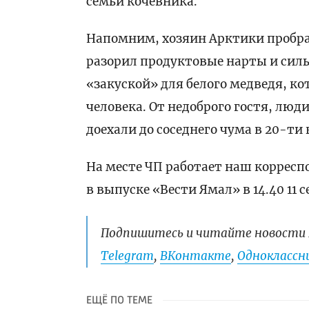
семьи кочевника.
Напомним, хозяин Арктики пробра
разорил продуктовые нарты и силь
«закуской» для белого медведя, к
человека. От недоброго гостя, люд
доехали до соседнего чума в 20-ти
На месте ЧП работает наш корресп
в выпуске «Вести Ямал» в 14.40 11
Подпишитесь и читайте новости 
Telegram
,
ВКонтакте
,
Одноклассни
ЕЩЁ ПО ТЕМЕ