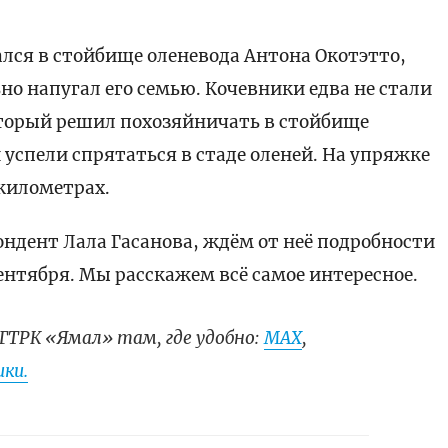
лся в стойбище оленевода Антона Окотэтто,
но напугал его семью. Кочевники едва не стали
оторый решил похозяйничать в стойбище
и успели спрятаться в стаде оленей. На упряжке
 километрах.
ондент Лала Гасанова, ждём от неё подробности
 сентября. Мы расскажем всё самое интересное.
ГТРК «Ямал» там, где удобно:
МАХ
,
ки.