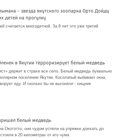
лымана - звезда якутского зоопарка Орто Дойду
х детей на прогулку
й считается многодетной. За 8 лет это уже третий
Оленек в Якутии терроризирует белый медведь
ст» держит в страхе все село. Белый медведь буквально
полярном поселении Якутии. Косолапый выбивает окна,
ворует еду. И сколько бы не выгоняли - хищник
пришел белый медведь
а Окотэтто, они чудом успели на упряжке доехать до
стояли в 20 километрах от его чума