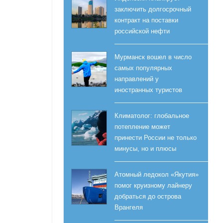
заключить долгосрочный
контракт на поставки
российской нефти
Мурманск вошел в число
самых популярных
направлений у
иностранных туристов
Климатолог: глобальное
потепление может
принести России не только
минусы, но и плюсы
Атомный ледокол «Якутия»
помог круизному лайнеру
добраться до острова
Врангеля