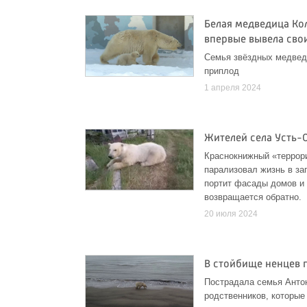
Белая медведица Ко
впервые вывела свои
Семья звёздных медведе
приплод
1 апреля 2024
Жителей села Усть-
Краснокнижный «террори
парализовал жизнь в за
портит фасады домов и 
возвращается обратно.
20 июля 2024
В стойбище ненцев 
Пострадала семья Антон
родственников, которые 