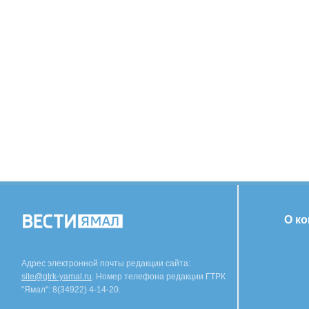
О к
Адрес электронной почты редакции сайта:
site@gtrk-yamal.ru
. Номер телефона редакции ГТРК
"Ямал": 8(34922) 4-14-20.