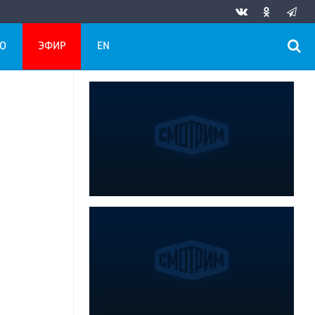
О
ЭФИР
EN