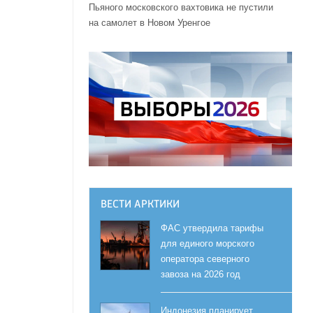
Пьяного московского вахтовика не пустили
на самолет в Новом Уренгое
ВЕСТИ АРКТИКИ
ФАС утвердила тарифы
для единого морского
оператора северного
завоза на 2026 год
Индонезия планирует